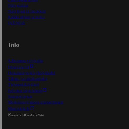
Näin maksat
Näin tilaat ja muokkaat
Kaikki ohjeet ja vinkit
In English
Info
S-Business yrityksille
Oiva-raportit
Osuuskauppojen yhteystiedot
Tilaus- ja toimitusehdot
Tietosuojakäytäntö
Palvelun käyttöehdot
Saavutettavuus
Mobiilisovelluksen saavutettavuus
Mainostajalle
Muuta evästeasetuksia