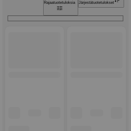
Rajaa
tuotetuloksia
Järjestä
tuotetulokset