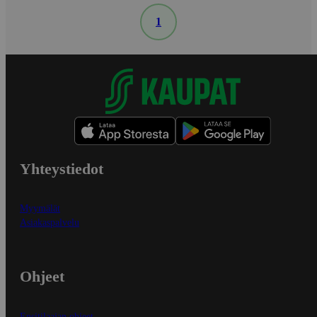
1
Yhteystiedot
Myymälät
Asiakaspalvelu
Ohjeet
Ensitilaajan ohjeet