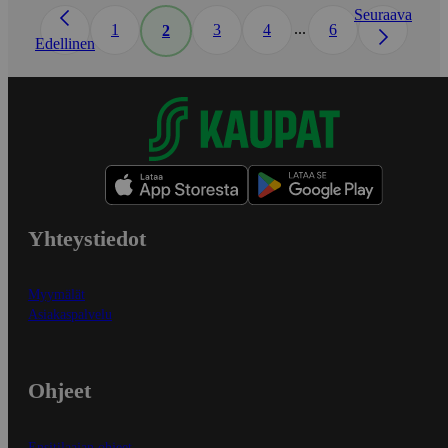
Seuraava
...
1
3
4
6
2
Edellinen
Yhteystiedot
Myymälät
Asiakaspalvelu
Ohjeet
Ensitilaajan ohjeet