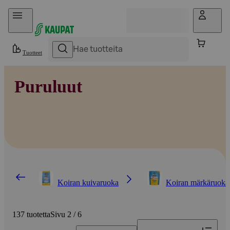
Hyppää sisältöön
Tuotteet
Puruluut
Koiran kuivaruoka
Koiran märkäruoka 
137 tuotetta
Sivu 2 / 6