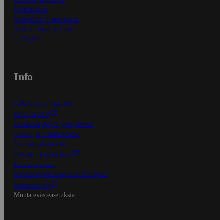
Näin maksat
Näin tilaat ja muokkaat
Kaikki ohjeet ja vinkit
In English
Info
S-Business yrityksille
Oiva-raportit
Osuuskauppojen yhteystiedot
Tilaus- ja toimitusehdot
Tietosuojakäytäntö
Palvelun käyttöehdot
Saavutettavuus
Mobiilisovelluksen saavutettavuus
Mainostajalle
Muuta evästeasetuksia