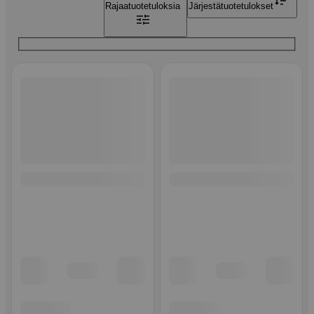
Rajaa
tuotetuloksia
Järjestä
tuotetulokset