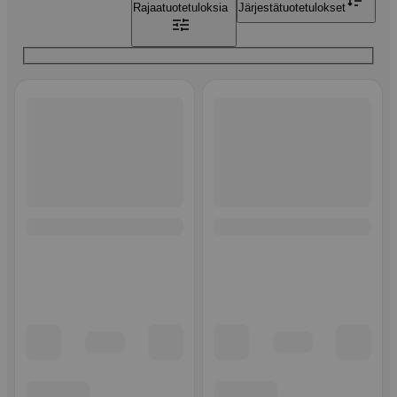
Rajaa
tuotetuloksia
Järjestä
tuotetulokset