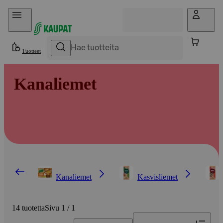
Hyppää sisältöön
Tuotteet
Kanaliemet
Kanaliemet
Kasvisliemet
14 tuotetta
Sivu 1 / 1