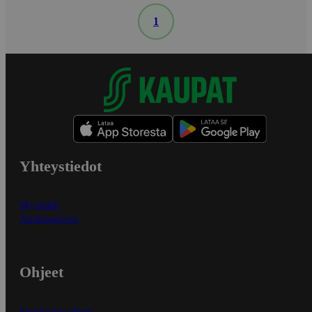
1
Yhteystiedot
Myymälät
Asiakaspalvelu
Ohjeet
Ensitilaajan ohjeet