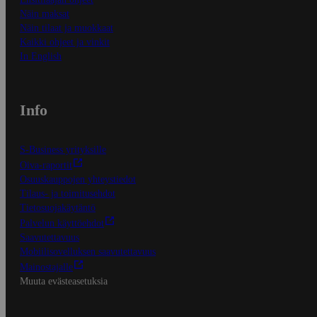
Näin maksat
Näin tilaat ja muokkaat
Kaikki ohjeet ja vinkit
In English
Info
S-Business yrityksille
Oiva-raportit
Osuuskauppojen yhteystiedot
Tilaus- ja toimitusehdot
Tietosuojakäytäntö
Palvelun käyttöehdot
Saavutettavuus
Mobiilisovelluksen saavutettavuus
Mainostajalle
Muuta evästeasetuksia