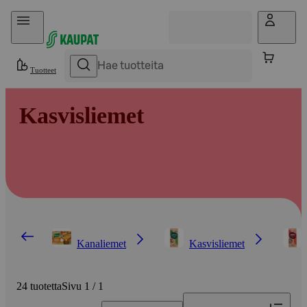
Hyppää sisältöön
Tuotteet
Kasvisliemet
Kanaliemet
Kasvisliemet
24 tuotetta
Sivu 1 / 1