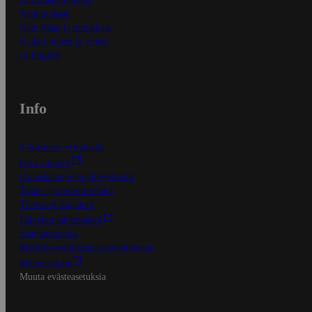
Näin maksat
Näin tilaat ja muokkaat
Kaikki ohjeet ja vinkit
In English
Info
S-Business yrityksille
Oiva-raportit
Osuuskauppojen yhteystiedot
Tilaus- ja toimitusehdot
Tietosuojakäytäntö
Palvelun käyttöehdot
Saavutettavuus
Mobiilisovelluksen saavutettavuus
Mainostajalle
Muuta evästeasetuksia