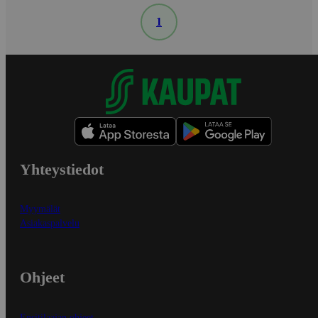
1
Yhteystiedot
Myymälät
Asiakaspalvelu
Ohjeet
Ensitilaajan ohjeet