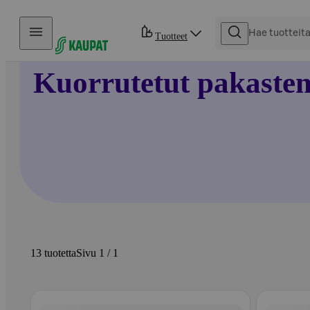
Hyppää sisältöön
Tuotteet
Kuorrutetut pakastem
13 tuotetta
Sivu 1 / 1