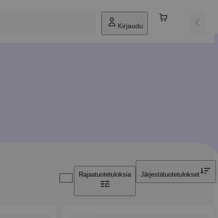
Kirjaudu
Rajaa
tuotetuloksia
Järjestä
tuotetulokset