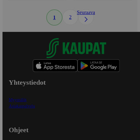
Seuraava
2
1
Yhteystiedot
Myymälät
Asiakaspalvelu
Ohjeet