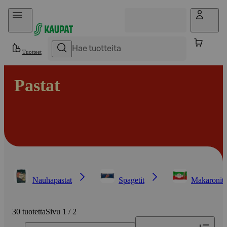
Hyppää sisältöön
Tuotteet
Pastat
Nauhapastat
Spagetit
Makaronit
30 tuotetta
Sivu 1 / 2