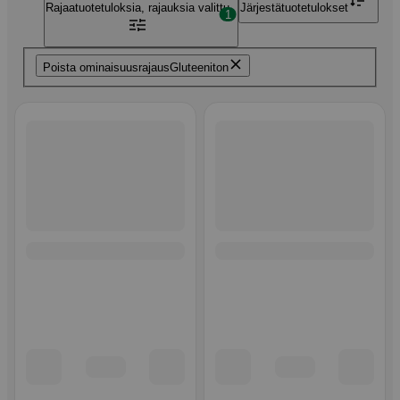
Rajaa
tuotetuloksia, rajauksia valittu
Järjestä
tuotetulokset
1
Poista ominaisuusrajaus
Gluteeniton