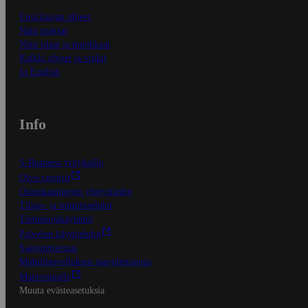
Ensitilaajan ohjeet
Näin maksat
Näin tilaat ja muokkaat
Kaikki ohjeet ja vinkit
In English
Info
S-Business yrityksille
Oiva-raportit
Osuuskauppojen yhteystiedot
Tilaus- ja toimitusehdot
Tietosuojakäytäntö
Palvelun käyttöehdot
Saavutettavuus
Mobiilisovelluksen saavutettavuus
Mainostajalle
Muuta evästeasetuksia