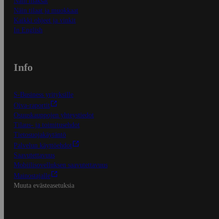
Näin maksat
Näin tilaat ja muokkaat
Kaikki ohjeet ja vinkit
In English
Info
S-Business yrityksille
Oiva-raportit
Osuuskauppojen yhteystiedot
Tilaus- ja toimitusehdot
Tietosuojakäytäntö
Palvelun käyttöehdot
Saavutettavuus
Mobiilisovelluksen saavutettavuus
Mainostajalle
Muuta evästeasetuksia