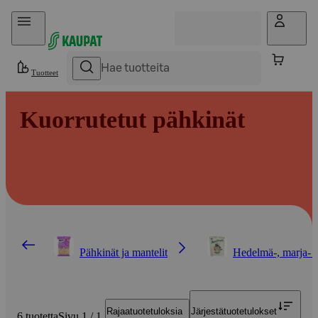
Hyppää sisältöön
Tuotteet
Kuorrutetut pähkinät
Pähkinät ja mantelit
Hedelmä-, marja- j
Rajaa
tuotetuloksia
Järjestä
tuotetulokset
6 tuotetta
Sivu 1 / 1