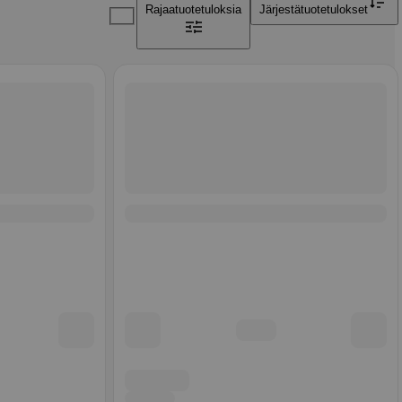
Rajaa
tuotetuloksia
Järjestä
tuotetulokset