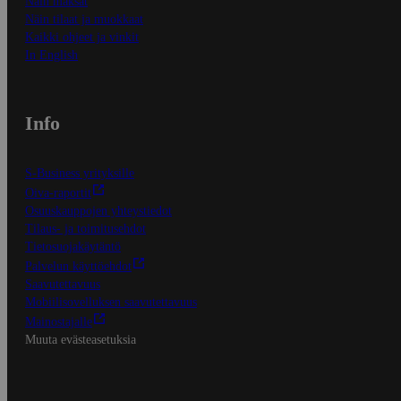
Näin maksat
Näin tilaat ja muokkaat
Kaikki ohjeet ja vinkit
In English
Info
S-Business yrityksille
Oiva-raportit
Osuuskauppojen yhteystiedot
Tilaus- ja toimitusehdot
Tietosuojakäytäntö
Palvelun käyttöehdot
Saavutettavuus
Mobiilisovelluksen saavutettavuus
Mainostajalle
Muuta evästeasetuksia