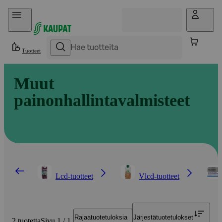
Hyppää sisältöön
Tuotteet
Muut
painonhallintavalmisteet
Lcd-tuotteet
Vlcd-tuotteet
Rajaa
tuotetuloksia
Järjestä
tuotetulokset
2 tuotetta
Sivu 1 / 1