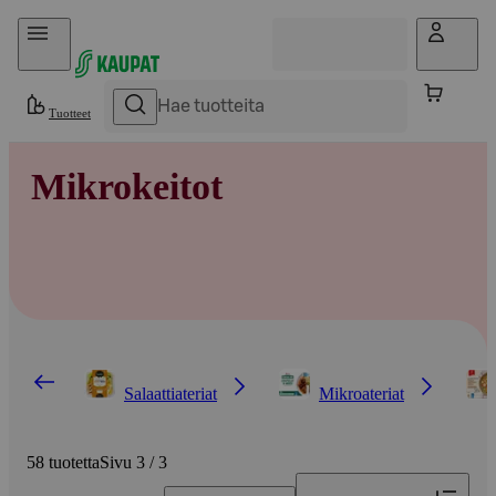
Hyppää sisältöön
Tuotteet
Mikrokeitot
Salaattiateriat
Mikroateriat
58 tuotetta
Sivu 3 / 3