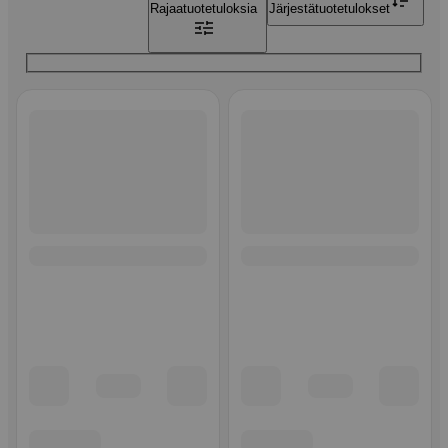
Rajaa
tuotetuloksia
Järjestä
tuotetulokset