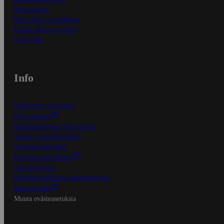
Näin maksat
Näin tilaat ja muokkaat
Kaikki ohjeet ja vinkit
In English
Info
S-Business yrityksille
Oiva-raportit
Osuuskauppojen yhteystiedot
Tilaus- ja toimitusehdot
Tietosuojakäytäntö
Palvelun käyttöehdot
Saavutettavuus
Mobiilisovelluksen saavutettavuus
Mainostajalle
Muuta evästeasetuksia