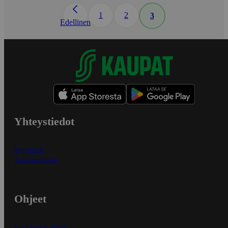
1
2
3
Edellinen
Yhteystiedot
Myymälät
Asiakaspalvelu
Ohjeet
Ensitilaajan ohjeet