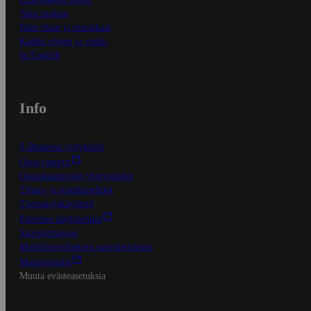
Näin maksat
Näin tilaat ja muokkaat
Kaikki ohjeet ja vinkit
In English
Info
S-Business yrityksille
Oiva-raportit
Osuuskauppojen yhteystiedot
Tilaus- ja toimitusehdot
Tietosuojakäytäntö
Palvelun käyttöehdot
Saavutettavuus
Mobiilisovelluksen saavutettavuus
Mainostajalle
Muuta evästeasetuksia