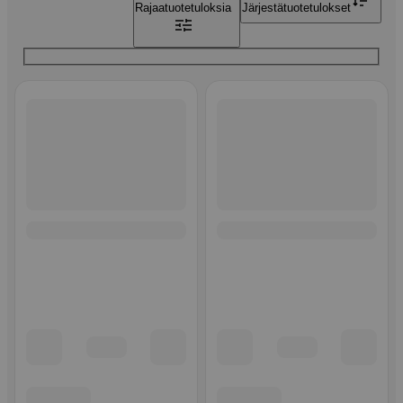
Rajaa
tuotetuloksia
Järjestä
tuotetulokset