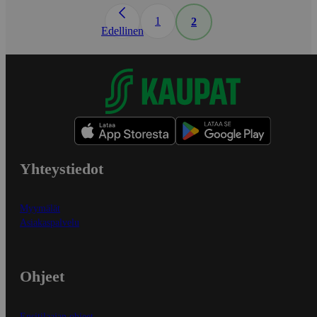
1
2
Edellinen
Yhteystiedot
Myymälät
Asiakaspalvelu
Ohjeet
Ensitilaajan ohjeet