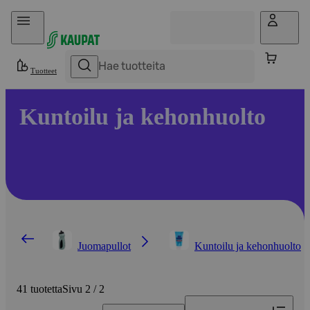
Hyppää sisältöön
Tuotteet
Kuntoilu ja kehonhuolto
Juomapullot
Kuntoilu ja kehonhuolto
41 tuotetta
Sivu 2 / 2