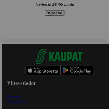
Näytetään 24/466 tulosta
Näytä lisää
Yhteystiedot
Myymälät
Asiakaspalvelu