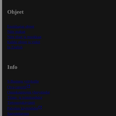
Ohjeet
Ensitilaajan ohjeet
Näin maksat
Näin tilaat ja muokkaat
Kaikki ohjeet ja vinkit
In English
Info
S-Business yrityksille
Oiva-raportit
Osuuskauppojen yhteystiedot
Tilaus- ja toimitusehdot
Tietosuojakäytäntö
Palvelun käyttöehdot
Saavutettavuus