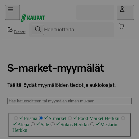
Hyppää sisältöön
Tuotteet
S-market-myymälät
Täältä löydät myymälöiden tiedot ja aukioloajat.
Prisma
S-market
Food Market Herkku
Alepa
Sale
Sokos Herkku
Mestarin
Herkku