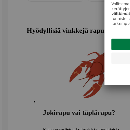
Hyödyllisiä vinkkejä rapukauteen
Jokirapu vai täplärapu?
Katso perustietoa kotimaisista rapulajeista.