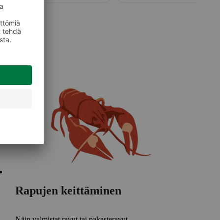
Rapujen keittäminen
Näin valmistat ravut tai pakasteravut.