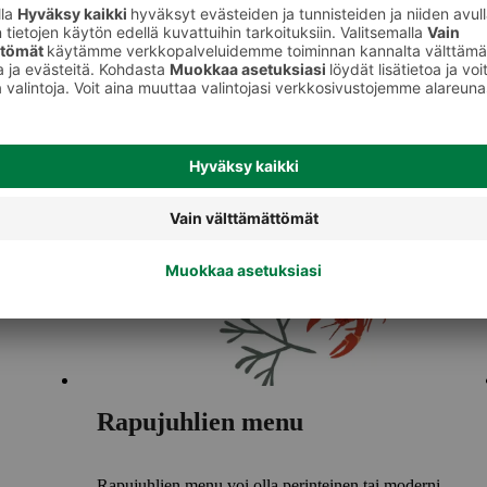
Rapujuhlien menu
Rapujuhlien menu voi olla perinteinen tai moderni.