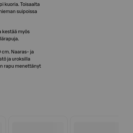
 kuoria. Toisaalta
 hieman suipoissa
a kestää myös
lärapuja.
0 cm. Naaras- ja
tö ja uroksilla
 on rapu menettänyt