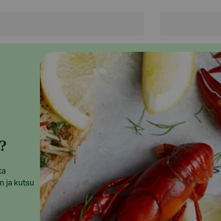
?
ta
n ja kutsu