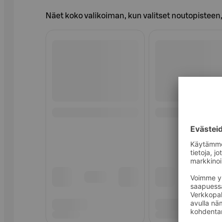
Näet koko valikoiman, kun valitset noutopisteen, 
Ohita listaus