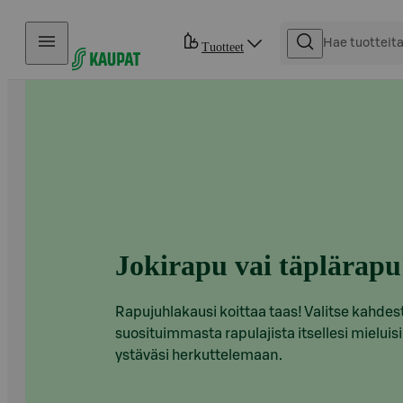
Hyppää sisältöön
Tuotteet
Jokirapu vai täplärapu
Rapujuhlakausi koittaa taas! Valitse kahdes
suosituimmasta rapulajista itsellesi mieluisi
ystäväsi herkuttelemaan.