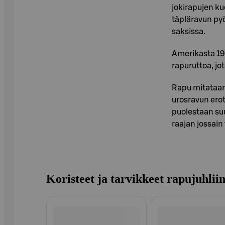
jokirapujen ku
täpläravun py
saksissa.
Amerikasta 19
rapuruttoa, jo
Rapu mitataan
urosravun erott
puolestaan su
raajan jossain
Koristeet ja tarvikkeet rapujuhlii
Ohita listaus