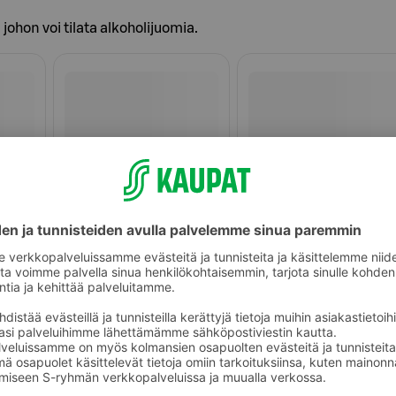
johon voi tilata alkoholijuomia.