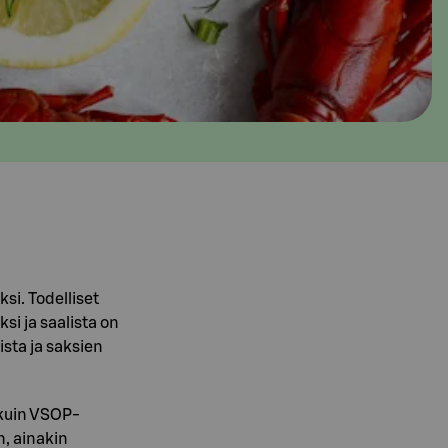
si. Todelliset
ksi ja saalista on
sta ja saksien
u kuin VSOP-
n, ainakin