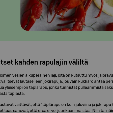
itset kahden rapulajin väliltä
omen vesien alkuperäinen laji, jota on kutsuttu myös jaloravuk
t valitsevat lautaselleen jokirapuja, jos vain kukkaro antaa peri
ua yleisempi on täplärapu, jonka tunnistat pulleammista saksi
sta täplästä.
astavat väittävät, että “täplärapu on kuin jaloviina ja jokirap
et taas sanovat, että eroa ei voi juurikaan maistaa. Niin tai näi