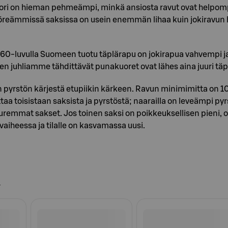
ori on hieman pehmeämpi, minkä ansiosta ravut ovat helpompi
öreämmissä saksissa on usein enemmän lihaa kuin jokiravun
60-luvulla Suomeen tuotu täplärapu on jokirapua vahvempi j
ten juhliamme tähdittävät punakuoret ovat lähes aina juuri täp
 pyrstön kärjestä etupiikin kärkeen. Ravun minimimitta on 1
aa toisistaan saksista ja pyrstöstä; naarailla on leveämpi pyrs
uremmat sakset. Jos toinen saksi on poikkeuksellisen pieni,
 vaiheessa ja tilalle on kasvamassa uusi.
n