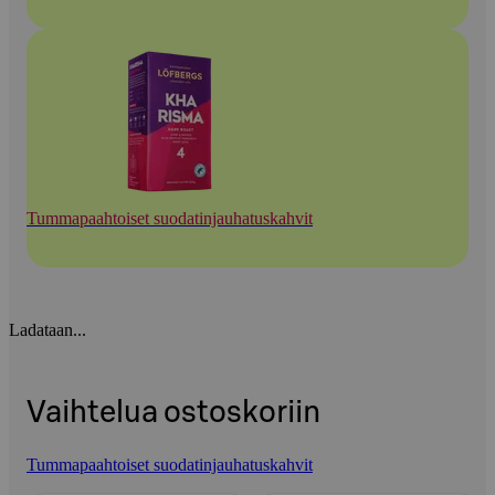
Tummapaahtoiset suodatinjauhatuskahvit
Ladataan...
Vaihtelua ostoskoriin
Tummapaahtoiset suodatinjauhatuskahvit
Ohita listaus