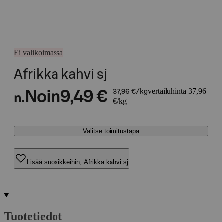
Ei valikoimassa
Afrikka kahvi sj
vertailuhinta 37,96
Noin
9,49 €
37,96 €/kg
n.
€/kg
Valitse toimitustapa
Lisää suosikkeihin, Afrikka kahvi sj
Tuotetiedot