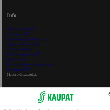
Info
S-Business yrityksille
Oiva-raportit
Osuuskauppojen yhteystiedot
Tilaus- ja toimitusehdot
Tietosuojakäytäntö
Palvelun käyttöehdot
Saavutettavuus
Mobiilisovelluksen saavutettavuus
Mainostajalle
Muuta evästeasetuksia
S-ryhmän palvelut
S-ryhmä