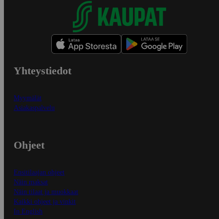
Yhteystiedot
Myymälät
Asiakaspalvelu
Ohjeet
Ensitilaajan ohjeet
Näin maksat
Näin tilaat ja muokkaat
Kaikki ohjeet ja vinkit
In English