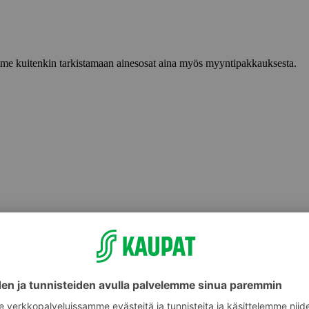
lemme kuitenkin tarkistamaan ainesosat aina myös myyntipakkauksesta.