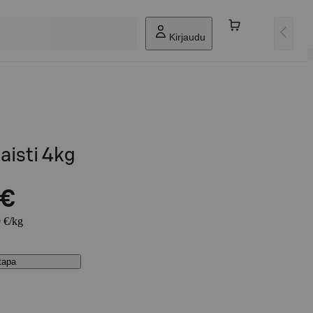
Kirjaudu
aisti 4kg
 €
9 €/kg
stapa