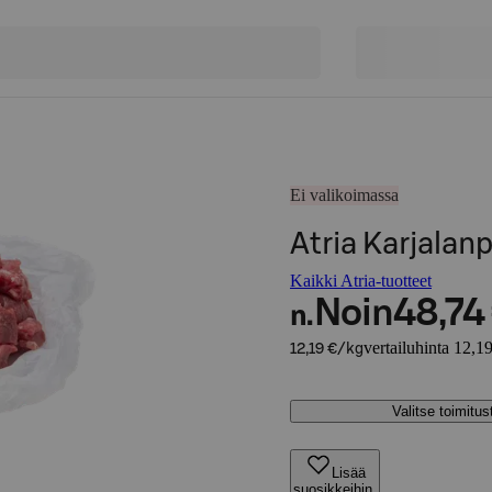
Ei valikoimassa
Atria Karjalanp
Kaikki Atria-tuotteet
Noin
48,74
n.
vertailuhinta 12,1
12,19 €/kg
Valitse toimitu
Lisää
suosikkeihin,