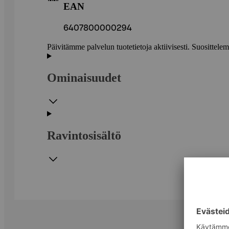
EAN
6407800000294
Päivitämme palvelun tuotetietoja aktiivisesti. Suositte
Ominaisuudet
Ravintosisältö