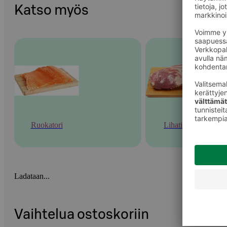
Katso myös
Ruokatori
Lihatiski
Ladataan...
Vaihtelua ostoskoriin