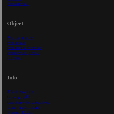
Asiakaspalvelu
Ohjeet
Ensitilaajan ohjeet
Näin maksat
Näin tilaat ja muokkaat
Kaikki ohjeet ja vinkit
In English
Info
S-Business yrityksille
Oiva-raportit
Osuuskauppojen yhteystiedot
Tilaus- ja toimitusehdot
Tietosuojakäytäntö