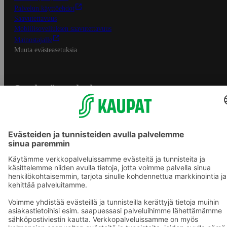
Palvelun käyttöehdot
Saavutettavuus
Mobiilisovelluksen saavutettavuus
Mainostajalle
Muuta evästeasetuksia
S-ryhmän palvelut
S-ryhmä
Asiakasomistajuus
Yhteishyvä Ruoka -sovellus
S-ostoslista -sovellus
Prisma.fi
Sokos.fi
S-Pankki
Yhteishyvä
Sokos Hotels
Raflaamo