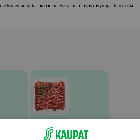
lemme kuitenkin tarkistamaan ainesosat aina myös myyntipakkauksesta.
Nauta