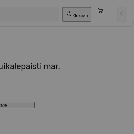
Kirjaudu
uikalepaisti mar.
stapa