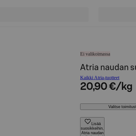
Ei valikoimassa
Atria naudan s
Kaikki Atria-tuotteet
20,90 €/kg
Valitse toimitu
Lisää
suosikkeihin,
Atria naudan