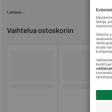
Ladataan...
Vaihtelua ostoskoriin
Ohita listaus