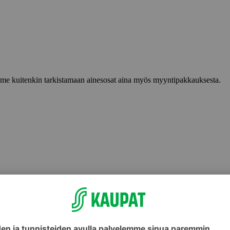
lemme kuitenkin tarkistamaan ainesosat aina myös myyntipakkauksesta.