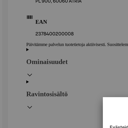
PL 900, 60060 ATRIA
EAN
2378400200008
Päivitämme palvelun tuotetietoja aktiivisesti. Suositte
Ominaisuudet
Ravintosisältö