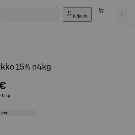
Kirjaudu
ikko 15% n4kg
 €
0 €/kg
stapa