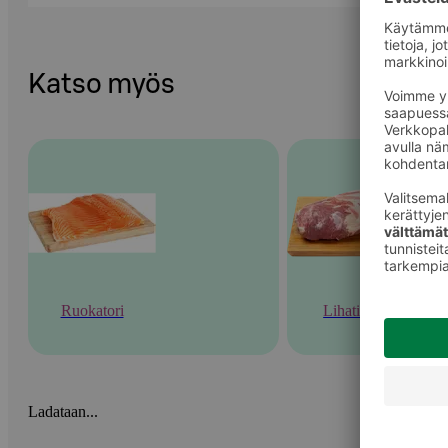
Katso myös
Ruokatori
Lihatiski
Ladataan...