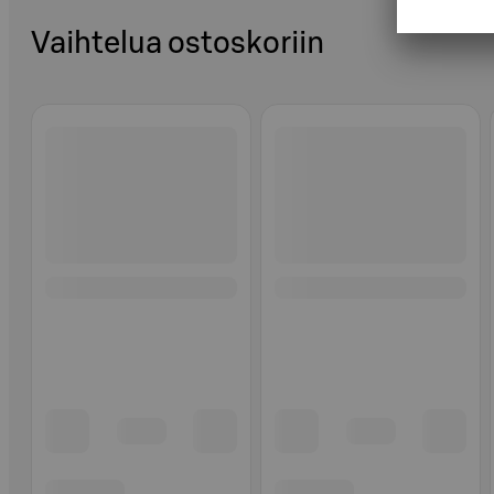
Vaihtelua ostoskoriin
Ohita listaus