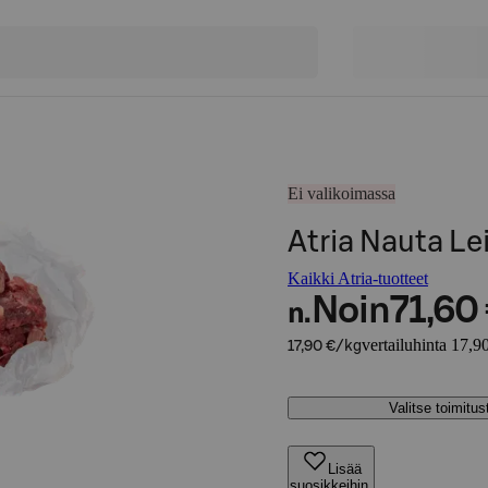
Ei valikoimassa
Atria Nauta Le
Kaikki Atria-tuotteet
Noin
71,60
n.
vertailuhinta 17,9
17,90 €/kg
Valitse toimitu
Lisää
suosikkeihin,