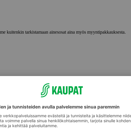
lemme kuitenkin tarkistamaan ainesosat aina myös myyntipakkauksesta.