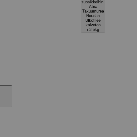
suosikkeihin,
Atria
Takuumurea
Naudan
Ulkofilee
kalvoton
n3,5kg