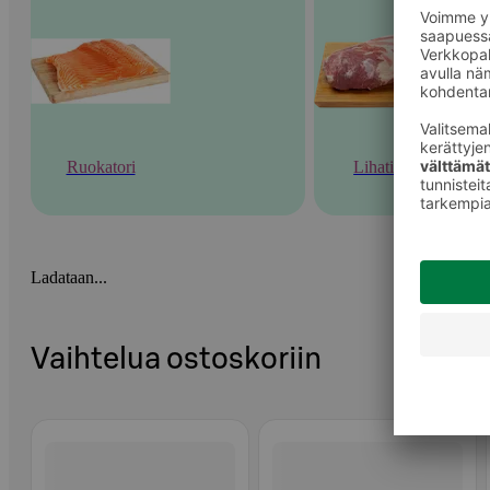
Ruokatori
Lihatiski
Ladataan...
Vaihtelua ostoskoriin
Ohita listaus