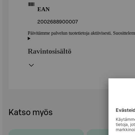
EAN
2002688900007
Päivitämme palvelun tuotetietoja aktiivisesti. Suositte
Ravintosisältö
Katso myös