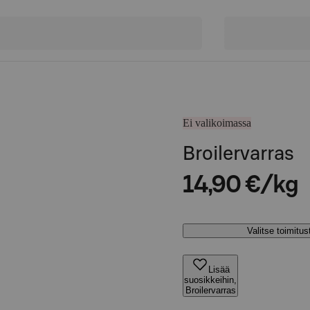
Ei valikoimassa
Broilervarras
14,90 €/kg
Valitse toimitu
Lisää
suosikkeihin,
Broilervarras