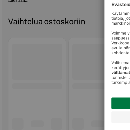
Ladataan...
Vaihtelua ostoskoriin
Ohita listaus