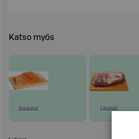
Katso myös
Ruokatori
Lihatiski