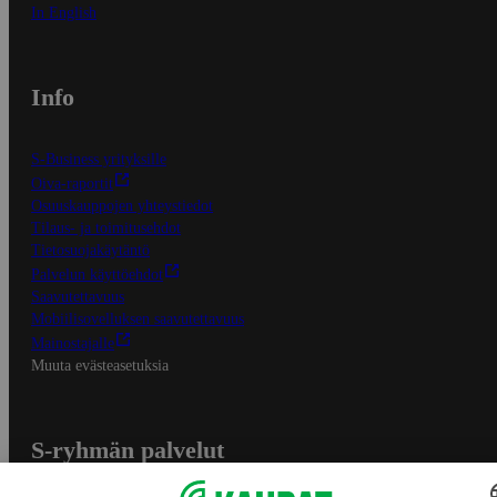
In English
Info
S-Business yrityksille
Oiva-raportit
Osuuskauppojen yhteystiedot
Tilaus- ja toimitusehdot
Tietosuojakäytäntö
Palvelun käyttöehdot
Saavutettavuus
Mobiilisovelluksen saavutettavuus
Mainostajalle
Muuta evästeasetuksia
S-ryhmän palvelut