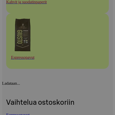
Kahvit ja suodatinpaperit
Espressopavut
Ladataan...
Vaihtelua ostoskoriin
Espressopavut