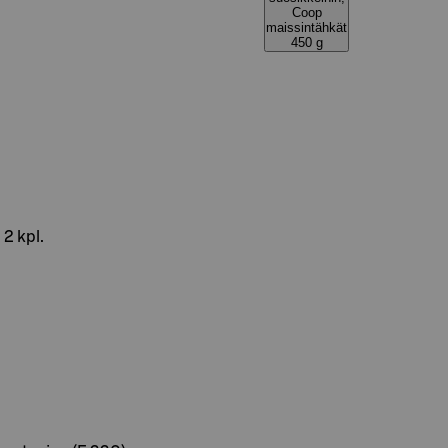
Coop
maissintähkät
450 g
2 kpl.