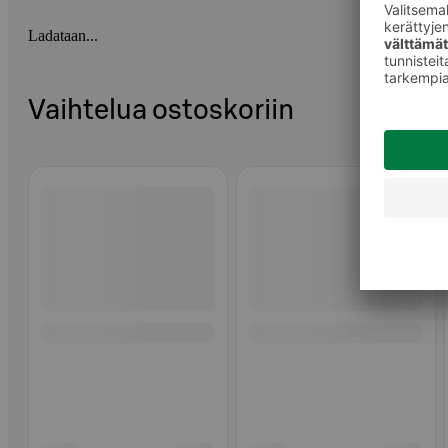
Ladataan...
Vaihtelua ostoskoriin
Ohita listaus