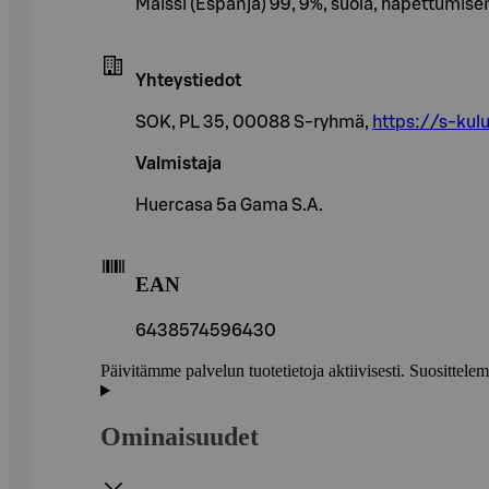
Maissi (Espanja) 99, 9%, suola, hapettumise
Yhteystiedot
SOK, PL 35, 00088 S-ryhmä,
https://s-kulu
Valmistaja
Huercasa 5a Gama S.A.
EAN
6438574596430
Päivitämme palvelun tuotetietoja aktiivisesti. Suositte
Ominaisuudet