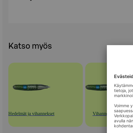
Katso myös
Hedelmät ja vihannekset
Vihannekset