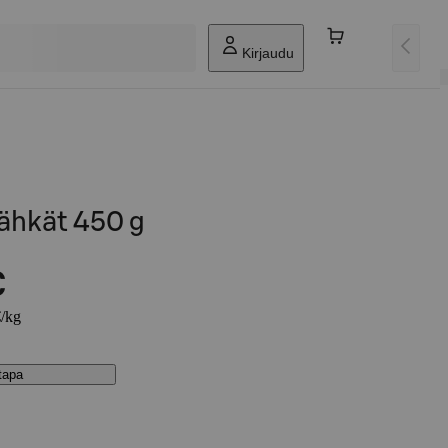
Kirjaudu
ähkät 450 g
€
€/kg
stapa