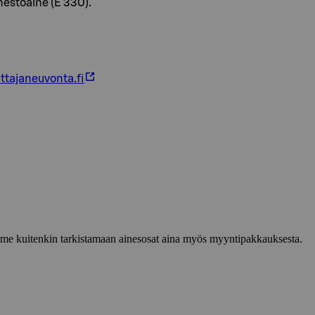
nestoaine (E 330).
ttajaneuvonta.fi
lemme kuitenkin tarkistamaan ainesosat aina myös myyntipakkauksesta.