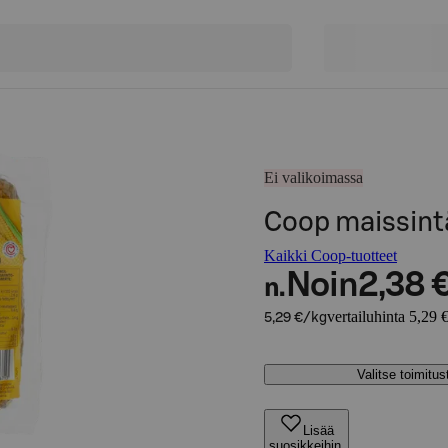
Ei valikoimassa
Coop maissint
Kaikki Coop-tuotteet
Noin
2,38 
n.
vertailuhinta 5,29 
5,29 €/kg
Valitse toimitu
Lisää
suosikkeihin,