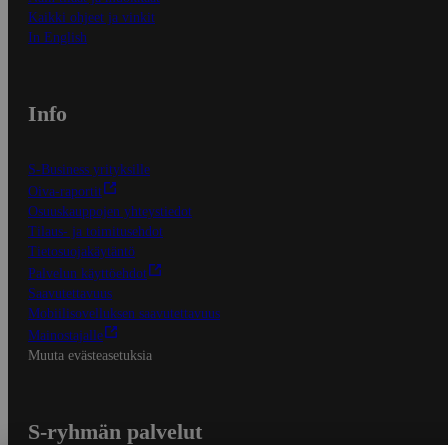
Kaikki ohjeet ja vinkit
In English
Info
S-Business yrityksille
Oiva-raportit
Osuuskauppojen yhteystiedot
Tilaus- ja toimitusehdot
Tietosuojakäytäntö
Palvelun käyttöehdot
Saavutettavuus
Mobiilisovelluksen saavutettavuus
Mainostajalle
Muuta evästeasetuksia
S-ryhmän palvelut