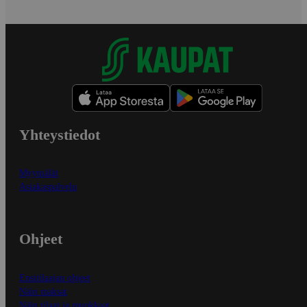
Yhteystiedot
Myymälät
Asiakaspalvelu
Ohjeet
Ensitilaajan ohjeet
Näin maksat
Näin tilaat ja muokkaat