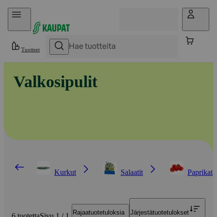
Hyppää sisältöön
Tuotteet
Valkosipulit
Kurkut
Salaatit
Paprikat
Rajaa
tuotetuloksia
Järjestä
tuotetulokset
6 tuotetta
Sivu 1 / 1