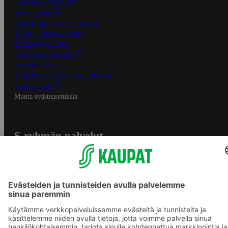
S-Business yrityksille
Oiva-raportit
Osuuskauppojen yhteystiedot
Tilaus- ja toimitusehdot
Tietosuojakäytäntö
Palvelun käyttöehdot
Saavutettavuus
Mobiilisovelluksen saavutettavuus
Mainostajalle
Muuta evästeasetuksia
S-ryhmän palvelut
S-ryhmä
Asiakasomistajuus
Yhteishyvä Ruoka -sovellus
S-ostoslista -sovellus
Prisma.fi
Sokos.fi