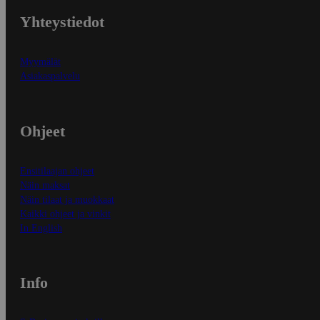
Yhteystiedot
Myymälät
Asiakaspalvelu
Ohjeet
Ensitilaajan ohjeet
Näin maksat
Näin tilaat ja muokkaat
Kaikki ohjeet ja vinkit
In English
Info