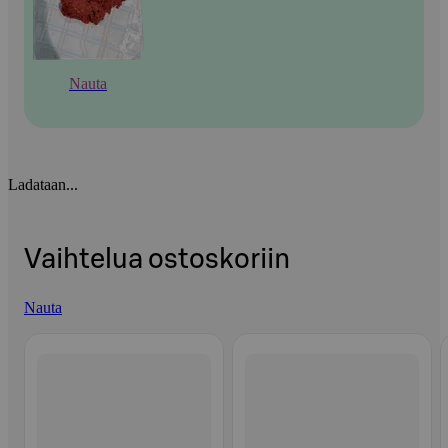
Nauta
Ladataan...
Vaihtelua ostoskoriin
Nauta
Ohita listaus