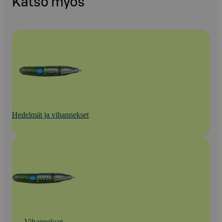
Katso myös
Hedelmät ja vihannekset
Vihannekset