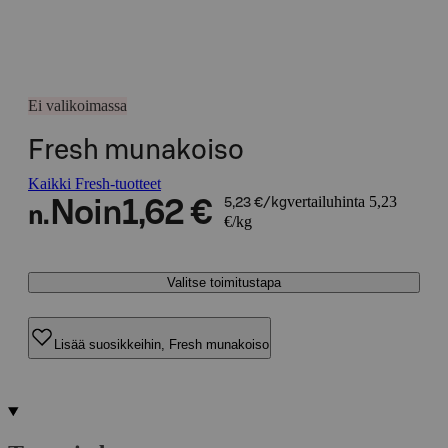
Ei valikoimassa
Fresh munakoiso
Kaikki Fresh-tuotteet
vertailuhinta 5,23
Noin
1,62 €
5,23 €/kg
n.
€/kg
Valitse toimitustapa
Lisää suosikkeihin, Fresh munakoiso