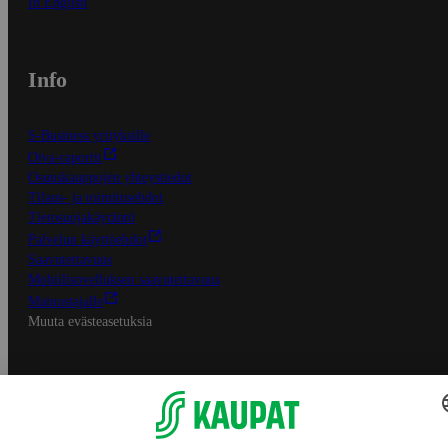
In English
Info
S-Business yrityksille
Oiva-raportit
Osuuskauppojen yhteystiedot
Tilaus- ja toimitusehdot
Tietosuojakäytäntö
Palvelun käyttöehdot
Saavutettavuus
Mobiilisovelluksen saavutettavuus
Mainostajalle
Muuta evästeasetuksia
S-ryhmän palvelut