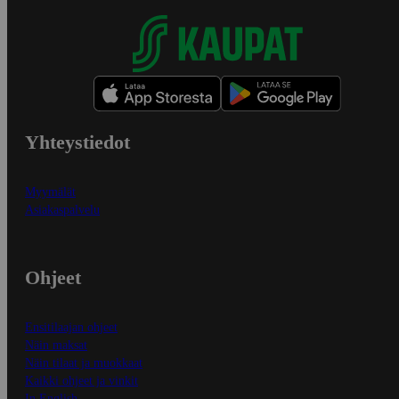
Yhteystiedot
Myymälät
Asiakaspalvelu
Ohjeet
Ensitilaajan ohjeet
Näin maksat
Näin tilaat ja muokkaat
Kaikki ohjeet ja vinkit
In English