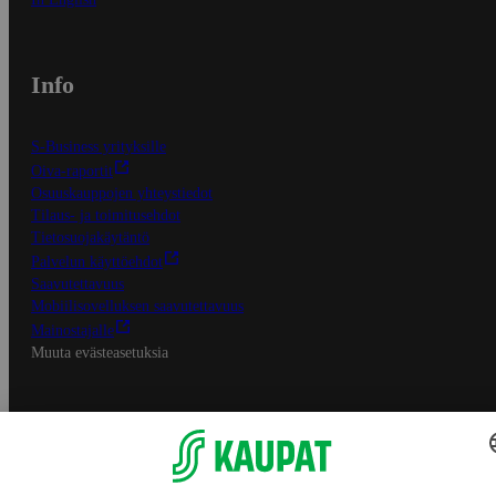
Info
S-Business yrityksille
Oiva-raportit
Osuuskauppojen yhteystiedot
Tilaus- ja toimitusehdot
Tietosuojakäytäntö
Palvelun käyttöehdot
Saavutettavuus
Mobiilisovelluksen saavutettavuus
Mainostajalle
Muuta evästeasetuksia
S-ryhmän palvelut