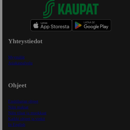
Yhteystiedot
Myymälät
Asiakaspalvelu
Ohjeet
Ensitilaajan ohjeet
Näin maksat
Näin tilaat ja muokkaat
Kaikki ohjeet ja vinkit
In English