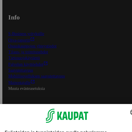
Info
S-Business yrityksille
Oiva-raportit
Osuuskauppojen yhteystiedot
Tilaus- ja toimitusehdot
Tietosuojakäytäntö
Palvelun käyttöehdot
Saavutettavuus
Mobiilisovelluksen saavutettavuus
Mainostajalle
Muuta evästeasetuksia
S-ryhmän palvelut
S-ryhmä