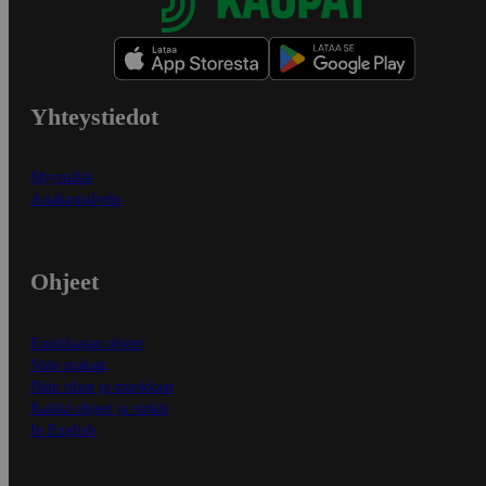
Yhteystiedot
Myymälät
Asiakaspalvelu
Ohjeet
Ensitilaajan ohjeet
Näin maksat
Näin tilaat ja muokkaat
Kaikki ohjeet ja vinkit
In English