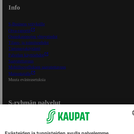
Info
S-Business yrityksille
Oiva-raportit
Osuuskauppojen yhteystiedot
Tilaus- ja toimitusehdot
Tietosuojakäytäntö
Palvelun käyttöehdot
Saavutettavuus
Mobiilisovelluksen saavutettavuus
Mainostajalle
Muuta evästeasetuksia
S-ryhmän palvelut
S-ryhmä
Asiakasomistajuus
Yhteishyvä Ruoka -sovellus