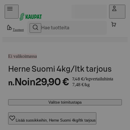
Hyppää sisältöön
Tuotteet
Ei valikoimassa
Herne Suomi 4kg/ltk tarjous
vertailuhinta
Noin
29,90 €
7,48 €/kg
n.
7,48 €/kg
Valitse toimitustapa
Lisää suosikkeihin, Herne Suomi 4kg/ltk tarjous