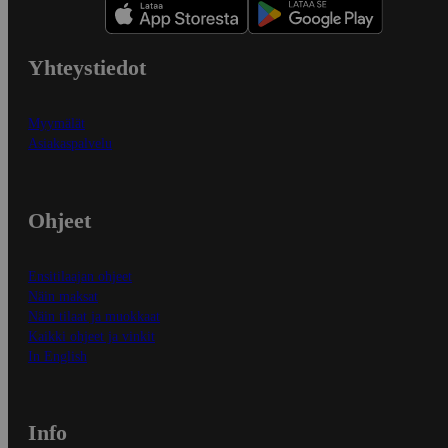
Yhteystiedot
Myymälät
Asiakaspalvelu
Ohjeet
Ensitilaajan ohjeet
Näin maksat
Näin tilaat ja muokkaat
Kaikki ohjeet ja vinkit
In English
Info