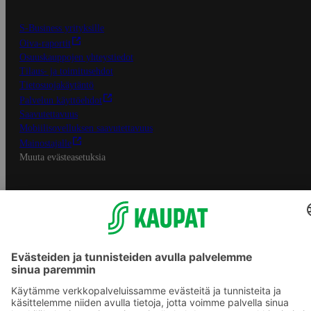
S-Business yrityksille
Oiva-raportit
Osuuskauppojen yhteystiedot
Tilaus- ja toimitusehdot
Tietosuojakäytäntö
Palvelun käyttöehdot
Saavutettavuus
Mobiilisovelluksen saavutettavuus
Mainostajalle
Muuta evästeasetuksia
S-ryhmän palvelut
S-ryhmä
Asiakasomistajuus
Yhteishyvä Ruoka -sovellus
S-ostoslista -sovellus