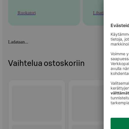
Ruokatori
Lihatiski
Ladataan...
Vaihtelua ostoskoriin
Ohita listaus