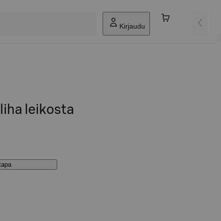
Kirjaudu
iha leikosta
stapa