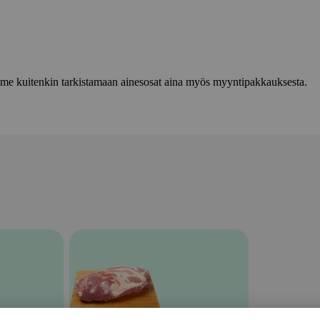
lemme kuitenkin tarkistamaan ainesosat aina myös myyntipakkauksesta.