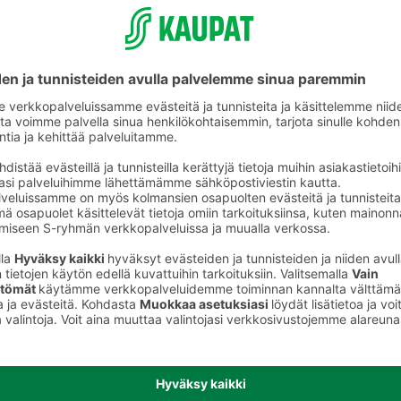
Muu tuoreliha