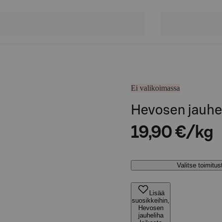
Ei valikoimassa
Hevosen jauhel
19,90 €/kg
Valitse toimitu
Lisää
suosikkeihin,
Hevosen
jauheliha