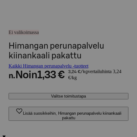
Ei valikoimassa
Himangan perunapalvelu
kiinankaali pakattu
Kaikki Himangan perunapalvelu -tuotteet
vertailuhinta 3,24
Noin
1,33 €
3,24 €/kg
n.
€/kg
Valitse toimitustapa
Lisää suosikkeihin, Himangan perunapalvelu kiinankaali
pakattu