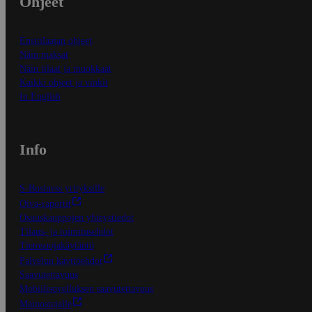
Ohjeet
Ensitilaajan ohjeet
Näin maksat
Näin tilaat ja muokkaat
Kaikki ohjeet ja vinkit
In English
Info
S-Business yrityksille
Oiva-raportit
Osuuskauppojen yhteystiedot
Tilaus- ja toimitusehdot
Tietosuojakäytäntö
Palvelun käyttöehdot
Saavutettavuus
Mobiilisovelluksen saavutettavuus
Mainostajalle