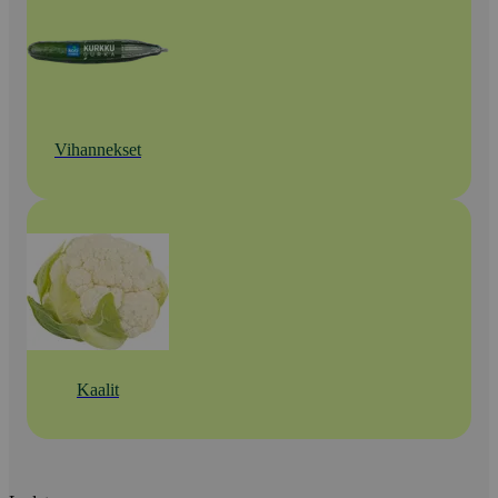
Vihannekset
Kaalit