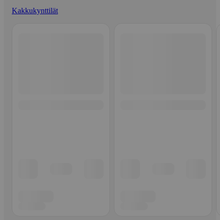
Kakkukynttilät
Ohita listaus