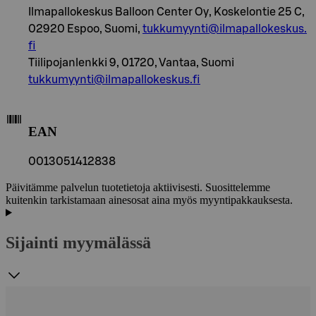
Ilmapallokeskus Balloon Center Oy, Koskelontie 25 C,
02920 Espoo, Suomi,
tukkumyynti@ilmapallokeskus.
fi
Tiilipojanlenkki 9, 01720, Vantaa, Suomi
tukkumyynti@ilmapallokeskus.fi
EAN
0013051412838
Päivitämme palvelun tuotetietoja aktiivisesti. Suosittelemme
kuitenkin tarkistamaan ainesosat aina myös myyntipakkauksesta.
Sijainti myymälässä