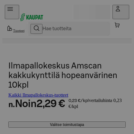
Hyppää sisältöön
Tuotteet
Ilmapallokeskus Amscan
kakkukynttilä hopeanvärinen
10kpl
Kaikki Ilmapallokeskus-tuotteet
vertailuhinta 0,23
Noin
2,29 €
0,23 €/kpl
n.
€/kpl
Valitse toimitustapa