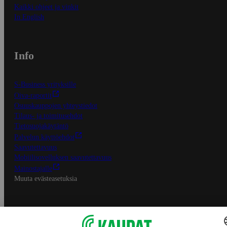
Kaikki ohjeet ja vinkit
In English
Info
S-Business yrityksille
Oiva-raportit
Osuuskauppojen yhteystiedot
Tilaus- ja toimitusehdot
Tietosuojakäytäntö
Palvelun käyttöehdot
Saavutettavuus
Mobiilisovelluksen saavutettavuus
Mainostajalle
Muuta evästeasetuksia
S-ryhmän palvelut