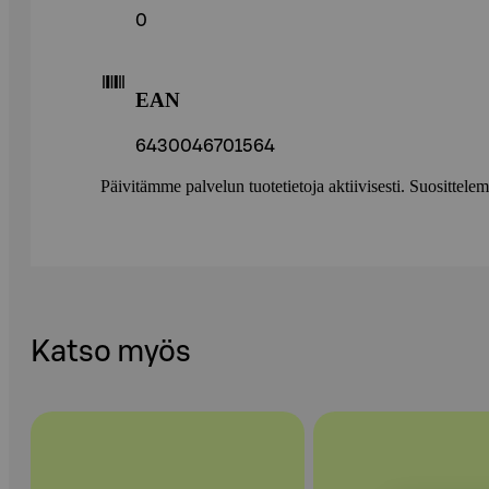
0
EAN
6430046701564
Päivitämme palvelun tuotetietoja aktiivisesti. Suositte
Katso myös