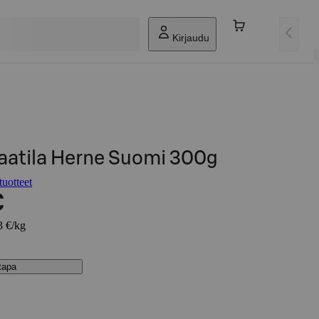
Kirjaudu
aatila Herne Suomi 300g
tuotteet
€
3 €/kg
stapa