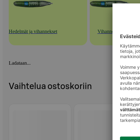
Hedelmät ja vihannekset
Vihannekset
Ladataan...
Vaihtelua ostoskoriin
Ohita listaus