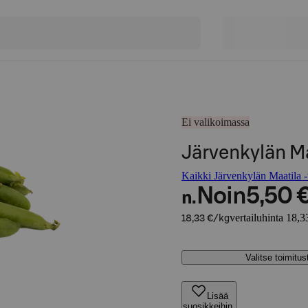
Ei valikoimassa
Järvenkylän M
Kaikki Järvenkylän Maatila -
Noin
5,50 
n.
vertailuhinta 18,3
18,33 €/kg
Valitse toimitu
Lisää
suosikkeihin,