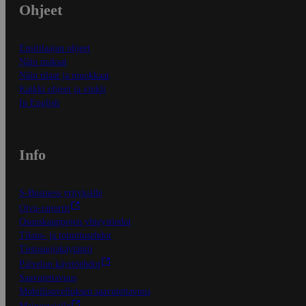
Ohjeet
Ensitilaajan ohjeet
Näin maksat
Näin tilaat ja muokkaat
Kaikki ohjeet ja vinkit
In English
Info
S-Business yrityksille
Oiva-raportit
Osuuskauppojen yhteystiedot
Tilaus- ja toimitusehdot
Tietosuojakäytäntö
Palvelun käyttöehdot
Saavutettavuus
Mobiilisovelluksen saavutettavuus