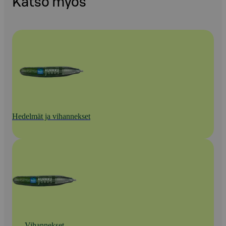
Katso myös
Hedelmät ja vihannekset
Vihannekset