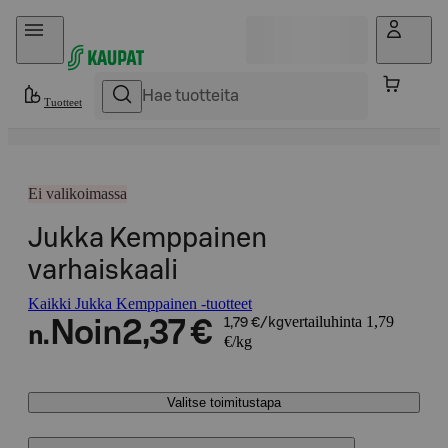
Hyppää sisältöön
Tuotteet
Ei valikoimassa
Jukka Kemppainen
varhaiskaali
Kaikki Jukka Kemppainen -tuotteet
vertailuhinta 1,79
Noin
2,37 €
1,79 €/kg
n.
€/kg
Valitse toimitustapa