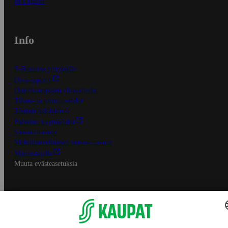
In English
Info
S-Business yrityksille
Oiva-raportit
Osuuskauppojen yhteystiedot
Tilaus- ja toimitusehdot
Tietosuojakäytäntö
Palvelun käyttöehdot
Saavutettavuus
Mobiilisovelluksen saavutettavuus
Mainostajalle
Muuta evästeasetuksia
S-ryhmän palvelut