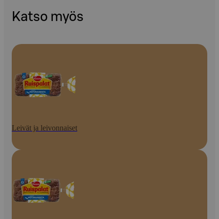
Katso myös
Leivät ja leivonnaiset