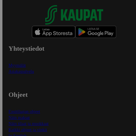
Yhteystiedot
Myymälät
Asiakaspalvelu
Ohjeet
Ensitilaajan ohjeet
Näin maksat
Näin tilaat ja muokkaat
Kaikki ohjeet ja vinkit
In English