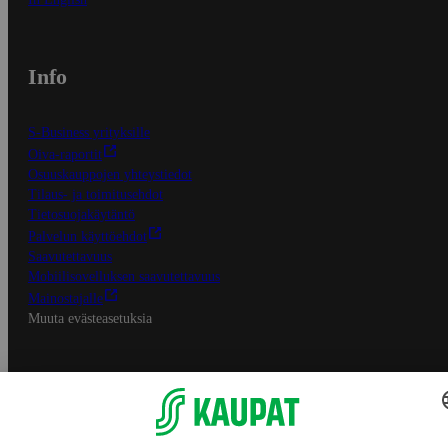
Info
S-Business yrityksille
Oiva-raportit
Osuuskauppojen yhteystiedot
Tilaus- ja toimitusehdot
Tietosuojakäytäntö
Palvelun käyttöehdot
Saavutettavuus
Mobiilisovelluksen saavutettavuus
Mainostajalle
Muuta evästeasetuksia
S-ryhmän palvelut