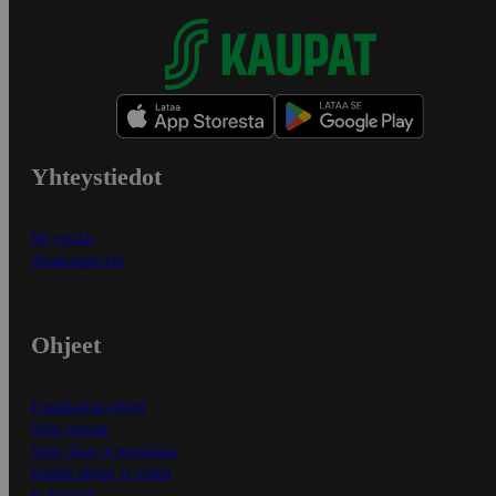
Yhteystiedot
Myymälät
Asiakaspalvelu
Ohjeet
Ensitilaajan ohjeet
Näin maksat
Näin tilaat ja muokkaat
Kaikki ohjeet ja vinkit
In English