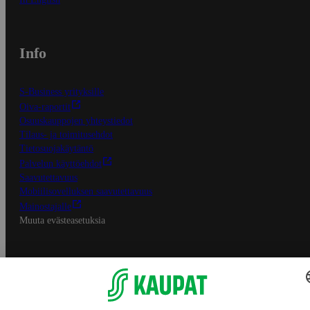
Info
S-Business yrityksille
Oiva-raportit
Osuuskauppojen yhteystiedot
Tilaus- ja toimitusehdot
Tietosuojakäytäntö
Palvelun käyttöehdot
Saavutettavuus
Mobiilisovelluksen saavutettavuus
Mainostajalle
Muuta evästeasetuksia
S-ryhmän palvelut