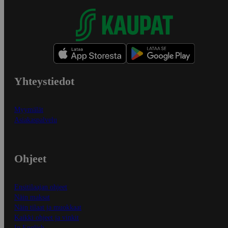
Yhteystiedot
Myymälät
Asiakaspalvelu
Ohjeet
Ensitilaajan ohjeet
Näin maksat
Näin tilaat ja muokkaat
Kaikki ohjeet ja vinkit
In English