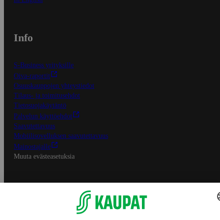
Info
S-Business yrityksille
Oiva-raportit
Osuuskauppojen yhteystiedot
Tilaus- ja toimitusehdot
Tietosuojakäytäntö
Palvelun käyttöehdot
Saavutettavuus
Mobiilisovelluksen saavutettavuus
Mainostajalle
Muuta evästeasetuksia
S-ryhmän palvelut