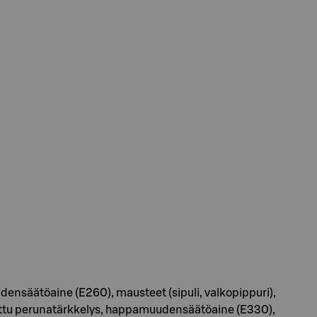
udensäätöaine (E260), mausteet (sipuli, valkopippuri),
nnettu perunatärkkelys, happamuudensäätöaine (E330),