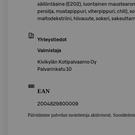
säilöntäaine (E202), luontainen maustearomi),
persilja, mustapippuri, viherpippuri, chili), 
maltodekstriini, hiivauute, sokeri, sakeuttam
Yhteystiedot
Valmistaja
Kivikylän Kotipalvaamo Oy
Palvarinkatu 10
EAN
2004829800009
Päivitämme palvelun tuotetietoja aktiivisesti. Suositte