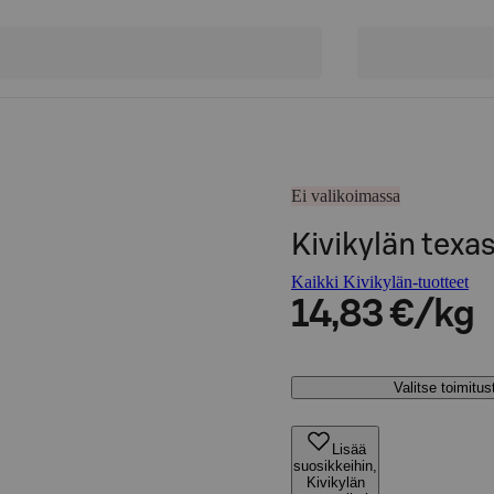
Ei valikoimassa
Kivikylän texa
Kaikki Kivikylän-tuotteet
14,83 €/kg
Valitse toimitu
Lisää
suosikkeihin,
Kivikylän