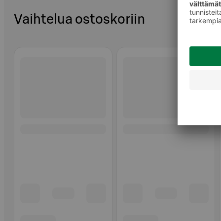
Vaihtelua ostoskoriin
Ohita listaus