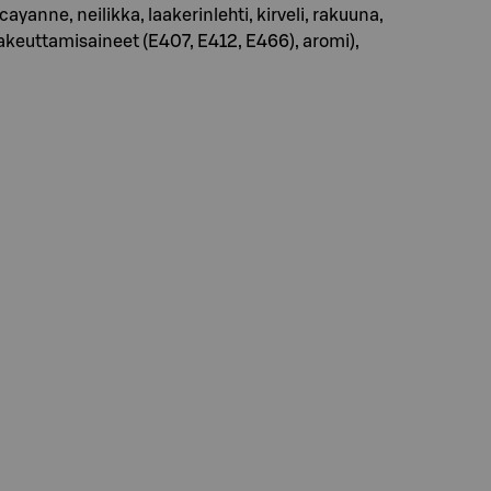
yanne, neilikka, laakerinlehti, kirveli, rakuuna,
), sakeuttamisaineet (E407, E412, E466), aromi),