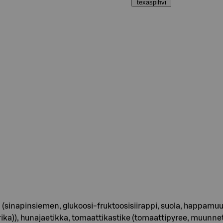
texaspihvi
pi (sinapinsiemen, glukoosi-fruktoosisiirappi, suola, happamu
paprika)), hunajaetikka, tomaattikastike (tomaattipyree, muu