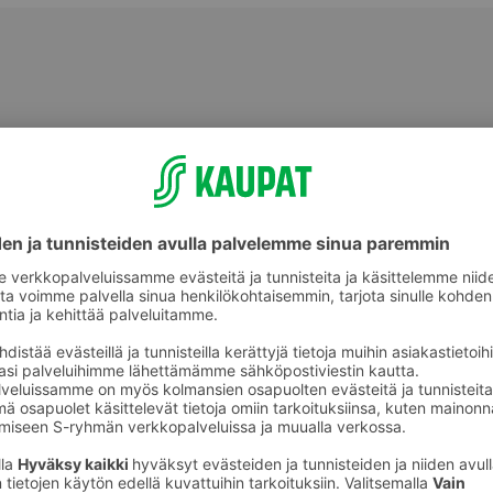
Muu tuoreliha