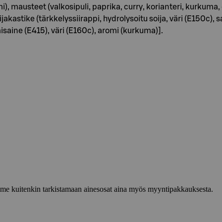
 mausteet (valkosipuli, paprika, curry, korianteri, kurkuma, ca
soijakastike (tärkkelyssiirappi, hydrolysoitu soija, väri (E150c
isaine (E415), väri (E160c), aromi (kurkuma)].
lemme kuitenkin tarkistamaan ainesosat aina myös myyntipakkauksesta.