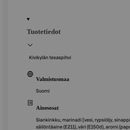
Tuotetiedot
Kivikylän texaspihvi
Valmistusmaa
Suomi
Ainesosat
Siankinkku, marinadi [vesi, rypsiöljy, sinap
säilöntäaine (E211), väri (E150d), aromi (