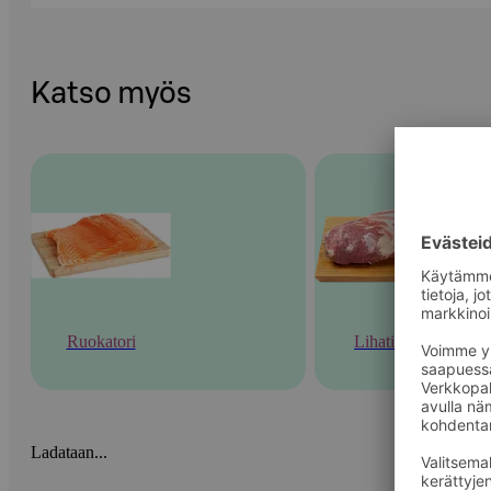
Katso myös
Ruokatori
Lihatiski
Ladataan...