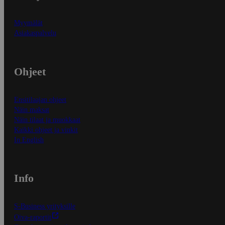
Myymälät
Asiakaspalvelu
Ohjeet
Ensitilaajan ohjeet
Näin maksat
Näin tilaat ja muokkaat
Kaikki ohjeet ja vinkit
In English
Info
S-Business yrityksille
Oiva-raportit