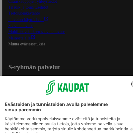
Osuuskauppojen yhteystiedot
Tilaus- ja toimitusehdot
Tietosuojakäytäntö
Palvelun käyttöehdot
Saavutettavuus
Mobiilisovelluksen saavutettavuus
Mainostajalle
Muuta evästeasetuksia
S-ryhmän palvelut
S-ryhmä
Asiakasomistajuus
Yhteishyvä Ruoka -sovellus
S-ostoslista -sovellus
Prisma.fi
Sokos.fi
S-Pankki
Yhteishyvä