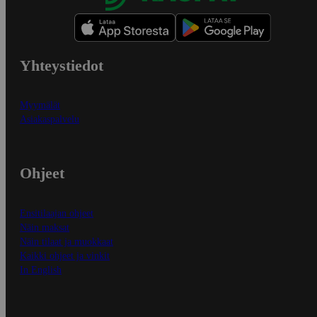
Yhteystiedot
Myymälät
Asiakaspalvelu
Ohjeet
Ensitilaajan ohjeet
Näin maksat
Näin tilaat ja muokkaat
Kaikki ohjeet ja vinkit
In English