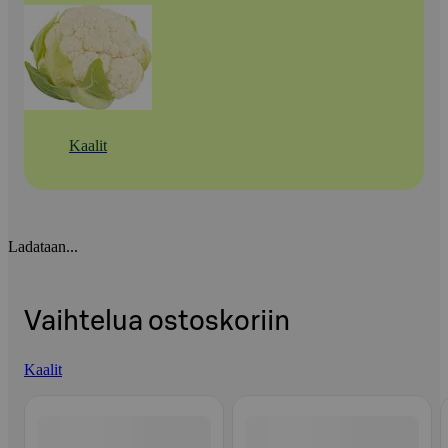
Kaalit
Ladataan...
Vaihtelua ostoskoriin
Kaalit
Ohita listaus