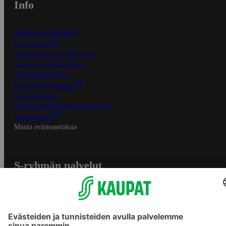
Info
S-Business yrityksille
Oiva-raportit
Osuuskauppojen yhteystiedot
Tilaus- ja toimitusehdot
Tietosuojakäytäntö
Palvelun käyttöehdot
Saavutettavuus
Mobiilisovelluksen saavutettavuus
Mainostajalle
Muuta evästeasetuksia
S-ryhmän palvelut
S-ryhmä
Asiakasomistajuus
Yhteishyvä Ruoka -sovellus