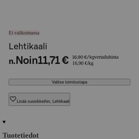
Ei valikoimassa
Lehtikaali
vertailuhinta
Noin
11,71 €
16,90 €/kg
n.
16,90 €/kg
Valitse toimitustapa
Lisää suosikkeihin, Lehtikaali
Tuotetiedot