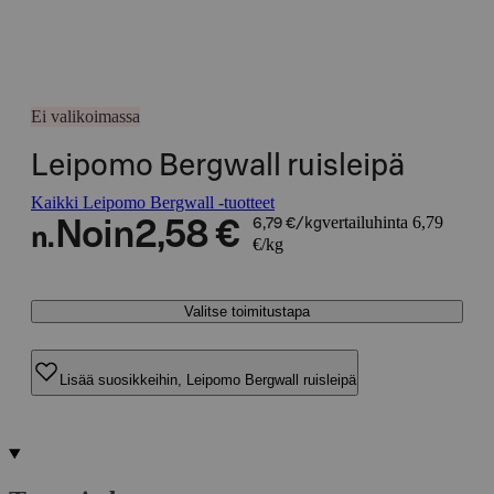
Ei valikoimassa
Leipomo Bergwall ruisleipä
Kaikki Leipomo Bergwall -tuotteet
vertailuhinta 6,79
Noin
2,58 €
6,79 €/kg
n.
€/kg
Valitse toimitustapa
Lisää suosikkeihin, Leipomo Bergwall ruisleipä