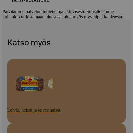
6410780001045
Päivitämme palvelun tuotetietoja aktiivisesti. Suosittelemme
kuitenkin tarkistamaan ainesosat aina myös myyntipakkauksesta.
Katso myös
Leivät, keksit ja leivonnaiset