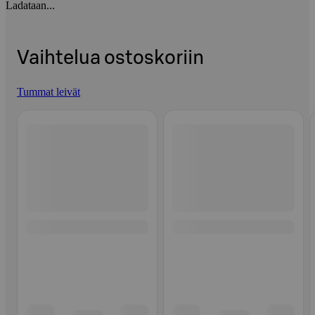
Ladataan...
Vaihtelua ostoskoriin
Tummat leivät
Ohita listaus