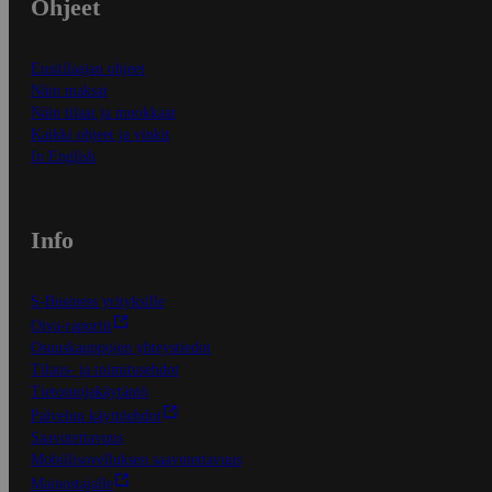
Ohjeet
Ensitilaajan ohjeet
Näin maksat
Näin tilaat ja muokkaat
Kaikki ohjeet ja vinkit
In English
Info
S-Business yrityksille
Oiva-raportit
Osuuskauppojen yhteystiedot
Tilaus- ja toimitusehdot
Tietosuojakäytäntö
Palvelun käyttöehdot
Saavutettavuus
Mobiilisovelluksen saavutettavuus
Mainostajalle