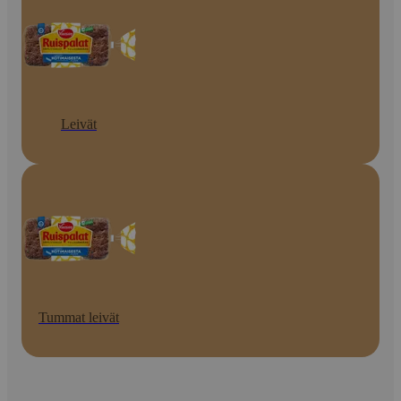
Leivät
Tummat leivät