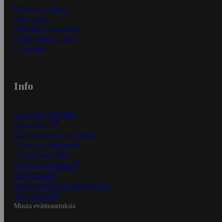
Ensitilaajan ohjeet
Näin maksat
Näin tilaat ja muokkaat
Kaikki ohjeet ja vinkit
In English
Info
S-Business yrityksille
Oiva-raportit
Osuuskauppojen yhteystiedot
Tilaus- ja toimitusehdot
Tietosuojakäytäntö
Palvelun käyttöehdot
Saavutettavuus
Mobiilisovelluksen saavutettavuus
Mainostajalle
Muuta evästeasetuksia