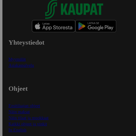
Yhteystiedot
Myymälät
Asiakaspalvelu
Ohjeet
Ensitilaajan ohjeet
Näin maksat
Näin tilaat ja muokkaat
Kaikki ohjeet ja vinkit
In English