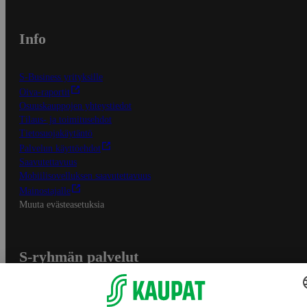
Info
S-Business yrityksille
Oiva-raportit
Osuuskauppojen yhteystiedot
Tilaus- ja toimitusehdot
Tietosuojakäytäntö
Palvelun käyttöehdot
Saavutettavuus
Mobiilisovelluksen saavutettavuus
Mainostajalle
Muuta evästeasetuksia
S-ryhmän palvelut
S-ryhmä