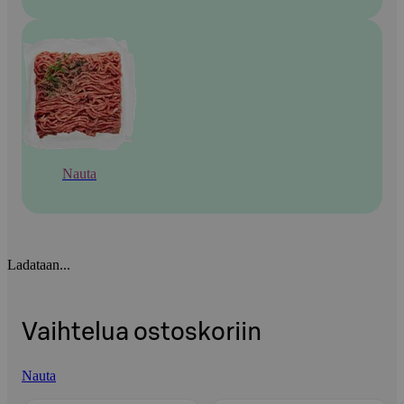
Nauta
Ladataan...
Vaihtelua ostoskoriin
Nauta
Ohita listaus