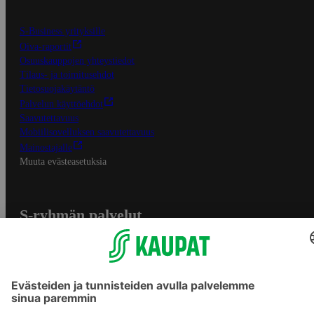
S-Business yrityksille
Oiva-raportit
Osuuskauppojen yhteystiedot
Tilaus- ja toimitusehdot
Tietosuojakäytäntö
Palvelun käyttöehdot
Saavutettavuus
Mobiilisovelluksen saavutettavuus
Mainostajalle
Muuta evästeasetuksia
S-ryhmän palvelut
S-ryhmä
Asiakasomistajuus
Yhteishyvä Ruoka -sovellus
S-ostoslista -sovellus