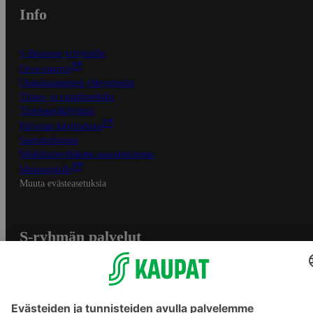
Info
S-Business yrityksille
Oiva-raportit
Osuuskauppojen yhteystiedot
Tilaus- ja toimitusehdot
Tietosuojakäytäntö
Palvelun käyttöehdot
Saavutettavuus
Mobiilisovelluksen saavutettavuus
Mainostajalle
Muuta evästeasetuksia
S-ryhmän palvelut
S-ryhmä
Asiakasomistajuus
Yhteishyvä Ruoka -sovellus