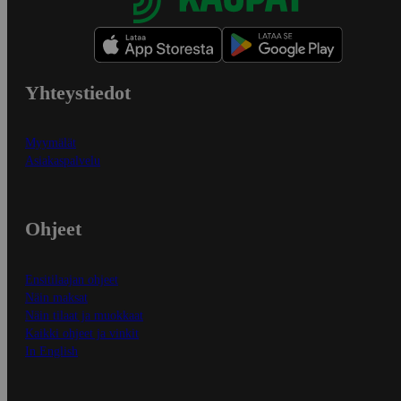
Yhteystiedot
Myymälät
Asiakaspalvelu
Ohjeet
Ensitilaajan ohjeet
Näin maksat
Näin tilaat ja muokkaat
Kaikki ohjeet ja vinkit
In English