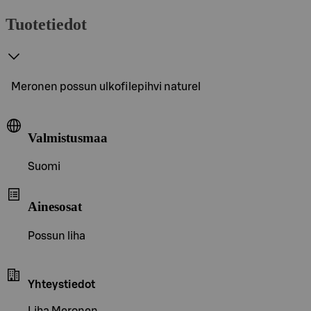
Tuotetiedot
Meronen possun ulkofilepihvi naturel
Valmistusmaa
Suomi
Ainesosat
Possun liha
Yhteystiedot
Liha Meronen