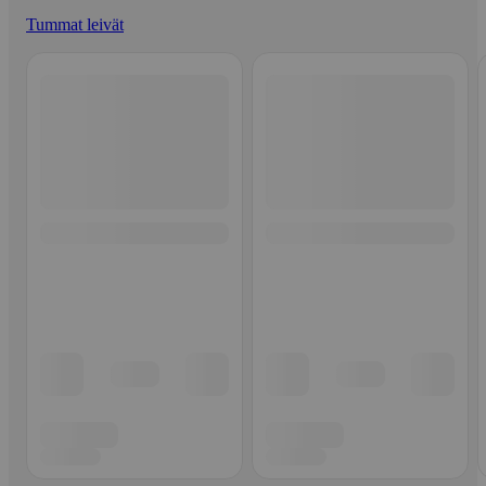
Tummat leivät
Ohita listaus