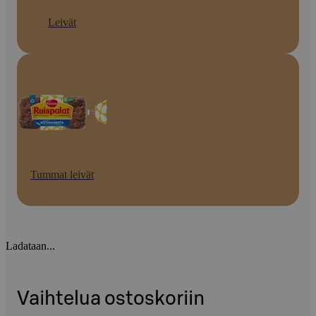
Leivät
Tummat leivät
Ladataan...
Vaihtelua ostoskoriin