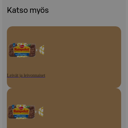
Katso myös
Leivät ja leivonnaiset