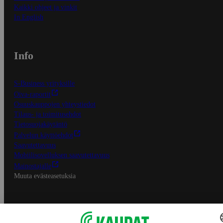
Kaikki ohjeet ja vinkit
In English
Info
S-Business yrityksille
Oiva-raportit
Osuuskauppojen yhteystiedot
Tilaus- ja toimitusehdot
Tietosuojakäytäntö
Palvelun käyttöehdot
Saavutettavuus
Mobiilisovelluksen saavutettavuus
Mainostajalle
Muuta evästeasetuksia
S-ryhmän palvelut