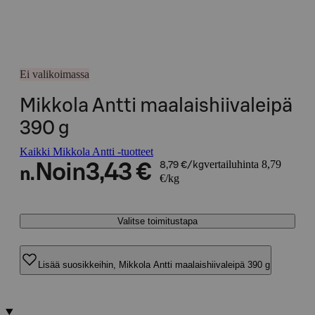
Ei valikoimassa
Mikkola Antti maalaishiivaleipä
390 g
Kaikki Mikkola Antti -tuotteet
vertailuhinta 8,79
Noin
3,43 €
8,79 €/kg
n.
€/kg
Valitse toimitustapa
Lisää suosikkeihin, Mikkola Antti maalaishiivaleipä 390 g