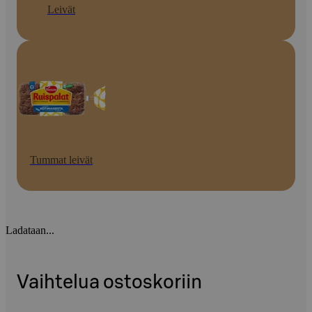
Leivät
Tummat leivät
Ladataan...
Vaihtelua ostoskoriin