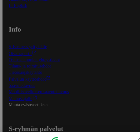
In English
Info
S-Business yrityksille
Oiva-raportit
Osuuskauppojen yhteystiedot
Tilaus- ja toimitusehdot
Tietosuojakäytäntö
Palvelun käyttöehdot
Saavutettavuus
Mobiilisovelluksen saavutettavuus
Mainostajalle
Muuta evästeasetuksia
S-ryhmän palvelut