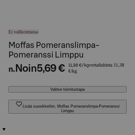
Ei valikoimassa
Moffas Pomeranslimpa-
Pomeranssi Limppu
vertailuhinta 11,38
Noin
5,69 €
11,38 €/kg
n.
€/kg
Valitse toimitustapa
Lisää suosikkeihin, Moffas Pomeranslimpa-Pomeranssi
Limppu