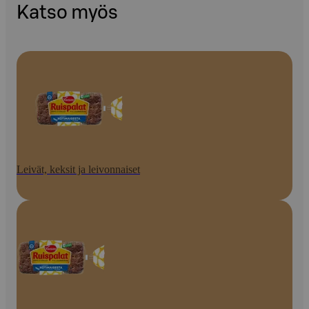
Katso myös
Leivät, keksit ja leivonnaiset