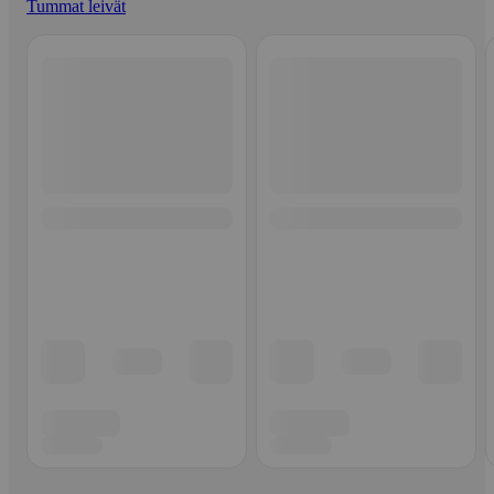
Tummat leivät
Ohita listaus